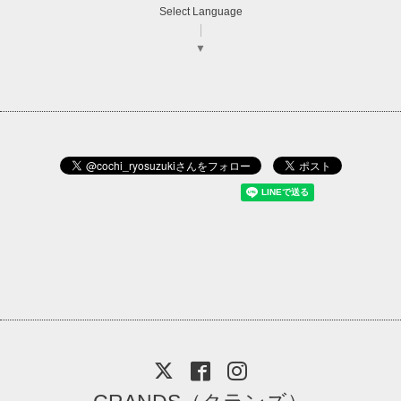
Select Language
▼