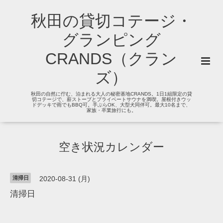
秋田の貸切コテージ・
グランピング
CRANDS（クラン
ズ）
秋田の自然に佇む、泊まれる大人の秘密基地CRANDS。1日1組限定の貸
切コテージで、薪ストーブとプライベートサウナを満喫。屋根付きウッ
ドデッキで雨でもBBQ可。手ぶらOK、大型犬同伴可。最大10名まで、
家族・卒業旅行にも。
空き状況カレンダー
清掃日
2020-08-31 (月)
清掃日