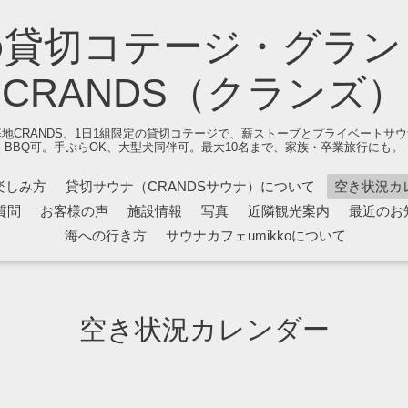
の貸切コテージ・グラン
CRANDS（クランズ）
地CRANDS。1日1組限定の貸切コテージで、薪ストーブとプライベートサ
BBQ可。手ぶらOK、大型犬同伴可。最大10名まで、家族・卒業旅行にも。
楽しみ方
貸切サウナ（CRANDSサウナ）について
空き状況カ
質問
お客様の声
施設情報
写真
近隣観光案内
最近のお
海への行き方
サウナカフェumikkoについて
空き状況カレンダー