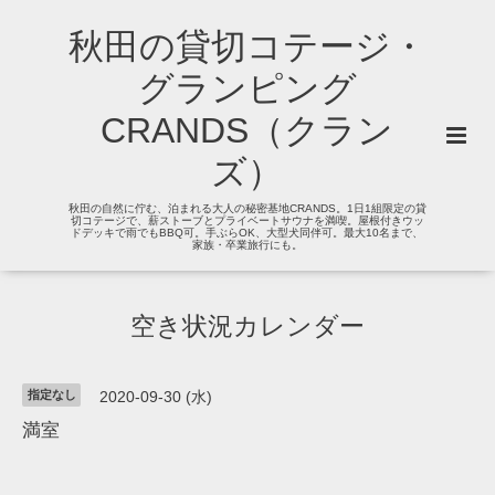
秋田の貸切コテージ・
グランピング
CRANDS（クラン
ズ）
秋田の自然に佇む、泊まれる大人の秘密基地CRANDS。1日1組限定の貸
切コテージで、薪ストーブとプライベートサウナを満喫。屋根付きウッ
ドデッキで雨でもBBQ可。手ぶらOK、大型犬同伴可。最大10名まで、
家族・卒業旅行にも。
空き状況カレンダー
指定なし
2020-09-30 (水)
満室