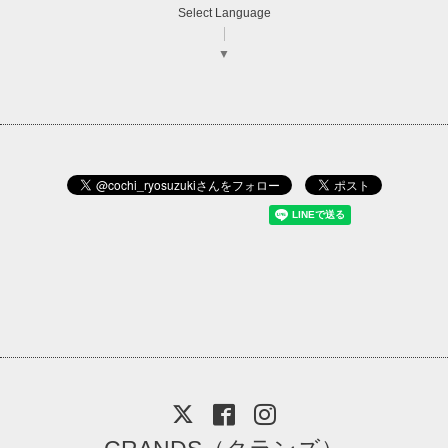
Select Language
▼