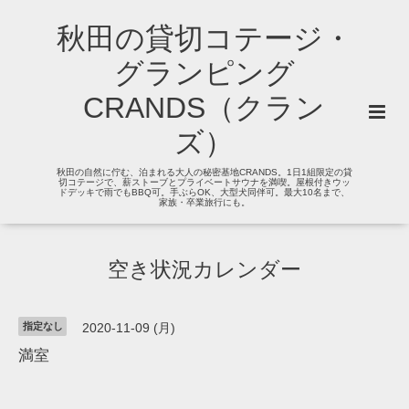
秋田の貸切コテージ・
グランピング
CRANDS（クラン
ズ）
秋田の自然に佇む、泊まれる大人の秘密基地CRANDS。1日1組限定の貸
切コテージで、薪ストーブとプライベートサウナを満喫。屋根付きウッ
ドデッキで雨でもBBQ可。手ぶらOK、大型犬同伴可。最大10名まで、
家族・卒業旅行にも。
空き状況カレンダー
指定なし
2020-11-09 (月)
満室