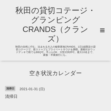
秋田の貸切コテージ・
グランピング
CRANDS（クラン
ズ）
秋田の自然に佇む、泊まれる大人の秘密基地CRANDS。1日1組限定の貸
切コテージで、薪ストーブとプライベートサウナを満喫。屋根付きウッ
ドデッキで雨でもBBQ可。手ぶらOK、大型犬同伴可。最大10名まで、
家族・卒業旅行にも。
空き状況カレンダー
清掃日
2021-01-31 (日)
清掃日