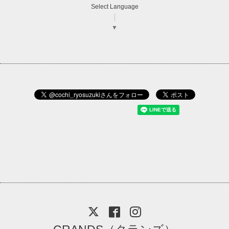
Select Language
▼