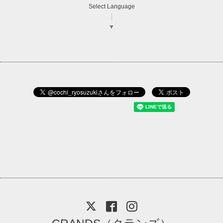
Select Language
▼