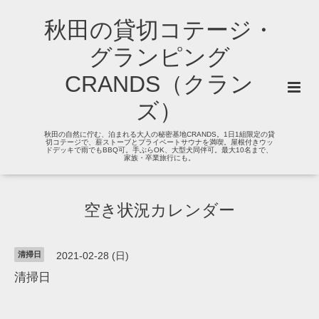
秋田の貸切コテージ・
グランピング
CRANDS（クラン
ズ）
秋田の自然に佇む、泊まれる大人の秘密基地CRANDS。1日1組限定の貸
切コテージで、薪ストーブとプライベートサウナを満喫。屋根付きウッ
ドデッキで雨でもBBQ可。手ぶらOK、大型犬同伴可。最大10名まで、
家族・卒業旅行にも。
空き状況カレンダー
清掃日
2021-02-28 (日)
清掃日