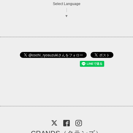
Select Language
▼