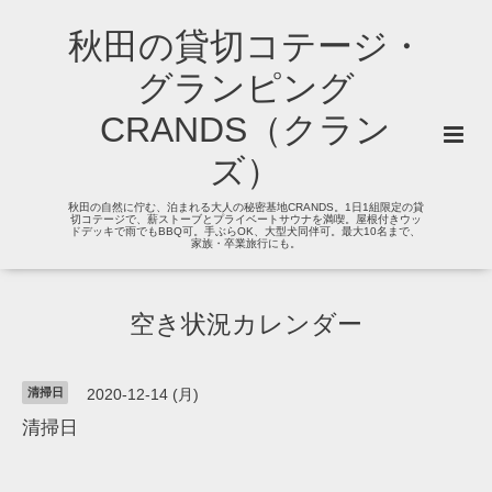
秋田の貸切コテージ・
グランピング
CRANDS（クラン
ズ）
秋田の自然に佇む、泊まれる大人の秘密基地CRANDS。1日1組限定の貸
切コテージで、薪ストーブとプライベートサウナを満喫。屋根付きウッ
ドデッキで雨でもBBQ可。手ぶらOK、大型犬同伴可。最大10名まで、
家族・卒業旅行にも。
空き状況カレンダー
清掃日
2020-12-14 (月)
清掃日