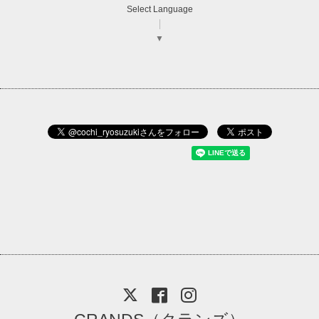
Select Language
▼