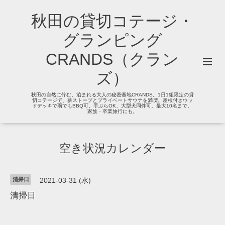
秋田の貸切コテージ・
グランピング
CRANDS（クラン
ズ）
秋田の自然に佇む、泊まれる大人の秘密基地CRANDS。1日1組限定の貸
切コテージで、薪ストーブとプライベートサウナを満喫。屋根付きウッ
ドデッキで雨でもBBQ可。手ぶらOK、大型犬同伴可。最大10名まで、
家族・卒業旅行にも。
空き状況カレンダー
清掃日
2021-03-31 (水)
清掃日