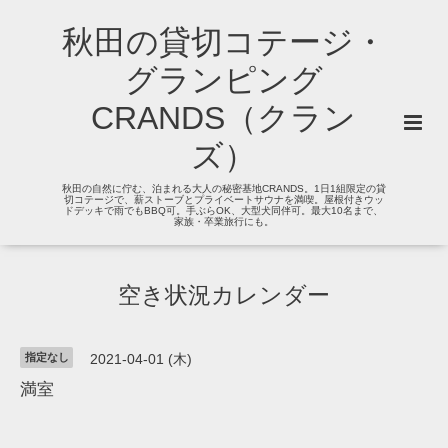
秋田の貸切コテージ・
グランピング
CRANDS（クラン
ズ）
秋田の自然に佇む、泊まれる大人の秘密基地CRANDS。1日1組限定の貸
切コテージで、薪ストーブとプライベートサウナを満喫。屋根付きウッ
ドデッキで雨でもBBQ可。手ぶらOK、大型犬同伴可。最大10名まで、
家族・卒業旅行にも。
空き状況カレンダー
指定なし
2021-04-01 (木)
満室