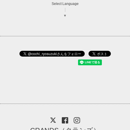
Select Language
▼