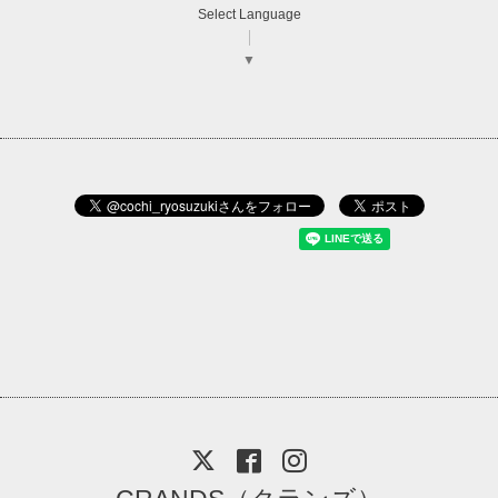
Select Language
▼