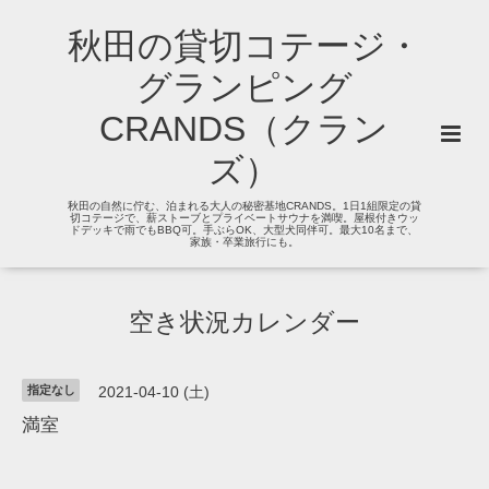
秋田の貸切コテージ・
グランピング
CRANDS（クラン
ズ）
秋田の自然に佇む、泊まれる大人の秘密基地CRANDS。1日1組限定の貸
切コテージで、薪ストーブとプライベートサウナを満喫。屋根付きウッ
ドデッキで雨でもBBQ可。手ぶらOK、大型犬同伴可。最大10名まで、
家族・卒業旅行にも。
空き状況カレンダー
指定なし
2021-04-10 (土)
満室