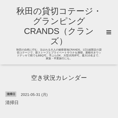
秋田の貸切コテージ・
グランピング
CRANDS（クラン
ズ）
秋田の自然に佇む、泊まれる大人の秘密基地CRANDS。1日1組限定の貸
切コテージで、薪ストーブとプライベートサウナを満喫。屋根付きウッ
ドデッキで雨でもBBQ可。手ぶらOK、大型犬同伴可。最大10名まで、
家族・卒業旅行にも。
空き状況カレンダー
清掃日
2021-05-31 (月)
清掃日