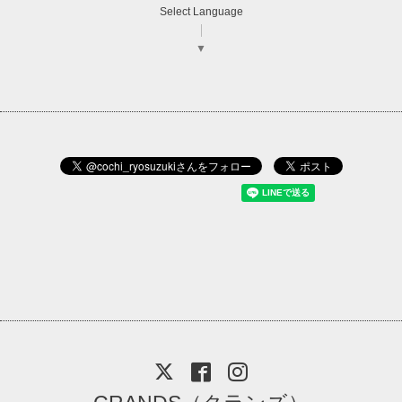
Select Language
▼