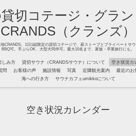
の貸切コテージ・グラン
CRANDS（クランズ）
地CRANDS。1日1組限定の貸切コテージで、薪ストーブとプライベートサ
BBQ可。手ぶらOK、大型犬同伴可。最大10名まで、家族・卒業旅行にも。
楽しみ方
貸切サウナ（CRANDSサウナ）について
空き状況カ
質問
お客様の声
施設情報
写真
近隣観光案内
最近のお
海への行き方
サウナカフェumikkoについて
空き状況カレンダー