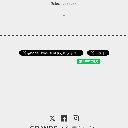
Select Language
▼