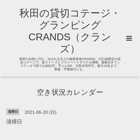
秋田の貸切コテージ・
グランピング
CRANDS（クラン
ズ）
秋田の自然に佇む、泊まれる大人の秘密基地CRANDS。1日1組限定の貸
切コテージで、薪ストーブとプライベートサウナを満喫。屋根付きウッ
ドデッキで雨でもBBQ可。手ぶらOK、大型犬同伴可。最大10名まで、
家族・卒業旅行にも。
空き状況カレンダー
清掃日
2021-06-20 (日)
清掃日