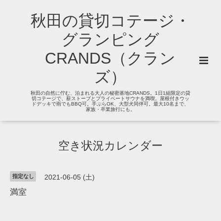
秋田の貸切コテージ・
グランピング
CRANDS（クラン
ズ）
秋田の自然に佇む、泊まれる大人の秘密基地CRANDS。1日1組限定の貸
切コテージで、薪ストーブとプライベートサウナを満喫。屋根付きウッ
ドデッキで雨でもBBQ可。手ぶらOK、大型犬同伴可。最大10名まで、
家族・卒業旅行にも。
空き状況カレンダー
指定なし
2021-06-05 (土)
満室