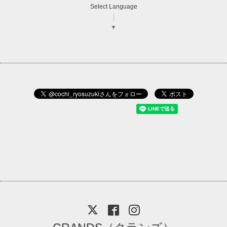
Select Language
▼