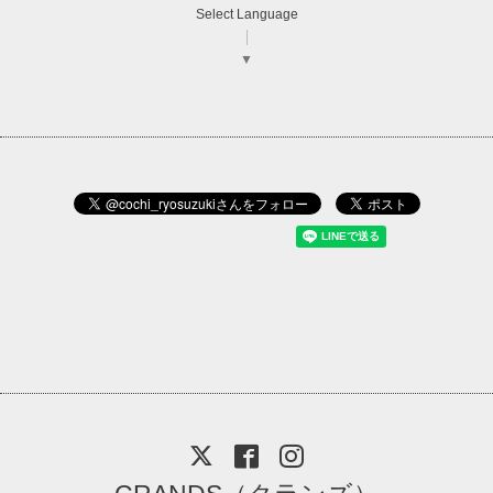
Select Language
▼