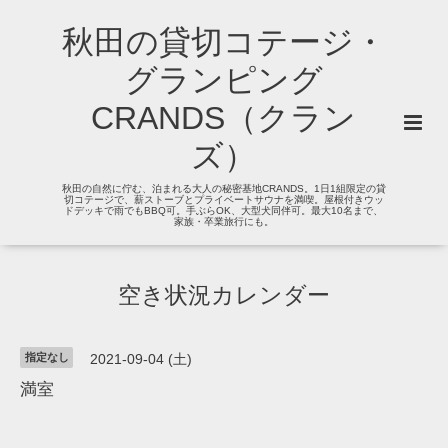
秋田の貸切コテージ・
グランピング
CRANDS（クラン
ズ）
秋田の自然に佇む、泊まれる大人の秘密基地CRANDS。1日1組限定の貸
切コテージで、薪ストーブとプライベートサウナを満喫。屋根付きウッ
ドデッキで雨でもBBQ可。手ぶらOK、大型犬同伴可。最大10名まで、
家族・卒業旅行にも。
空き状況カレンダー
指定なし
2021-09-04 (土)
満室