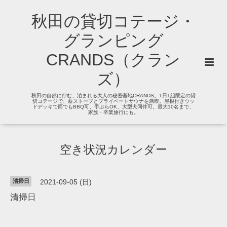
秋田の貸切コテージ・
グランピング
CRANDS（クラン
ズ）
秋田の自然に佇む、泊まれる大人の秘密基地CRANDS。1日1組限定の貸
切コテージで、薪ストーブとプライベートサウナを満喫。屋根付きウッ
ドデッキで雨でもBBQ可。手ぶらOK、大型犬同伴可。最大10名まで、
家族・卒業旅行にも。
空き状況カレンダー
清掃日
2021-09-05 (日)
清掃日