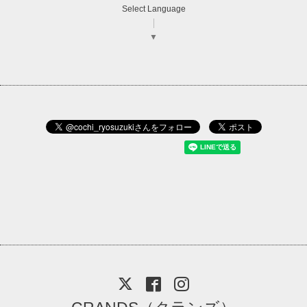
Select Language
▼