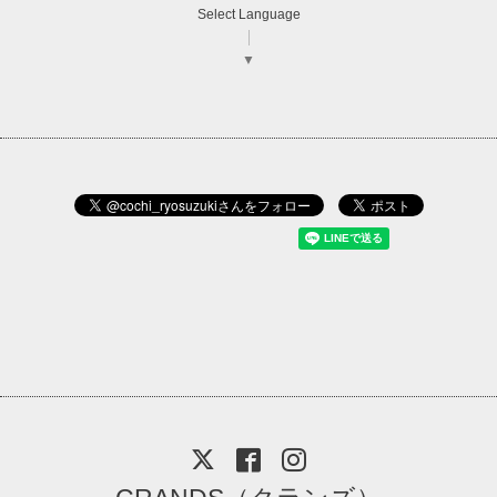
Select Language
▼