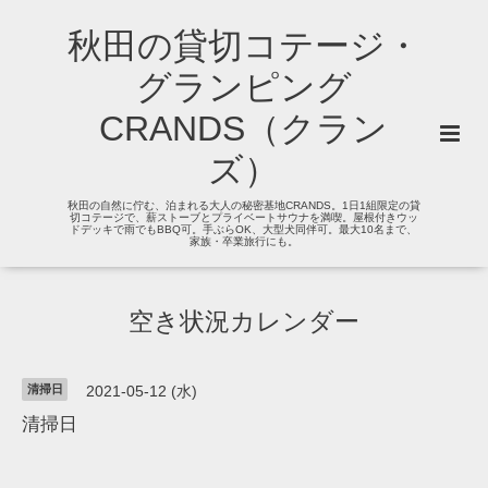
秋田の貸切コテージ・
グランピング
CRANDS（クラン
ズ）
秋田の自然に佇む、泊まれる大人の秘密基地CRANDS。1日1組限定の貸
切コテージで、薪ストーブとプライベートサウナを満喫。屋根付きウッ
ドデッキで雨でもBBQ可。手ぶらOK、大型犬同伴可。最大10名まで、
家族・卒業旅行にも。
空き状況カレンダー
清掃日
2021-05-12 (水)
清掃日