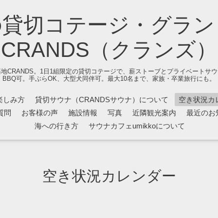
の貸切コテージ・グラン
CRANDS（クランズ）
地CRANDS。1日1組限定の貸切コテージで、薪ストーブとプライベートサ
BBQ可。手ぶらOK、大型犬同伴可。最大10名まで、家族・卒業旅行にも。
楽しみ方
貸切サウナ（CRANDSサウナ）について
空き状況カ
質問
お客様の声
施設情報
写真
近隣観光案内
最近のお
海への行き方
サウナカフェumikkoについて
空き状況カレンダー