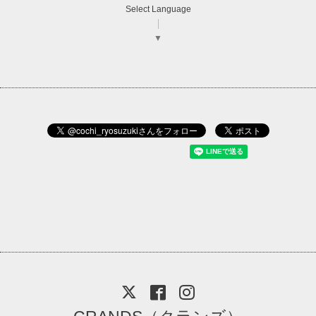
Select Language
▼