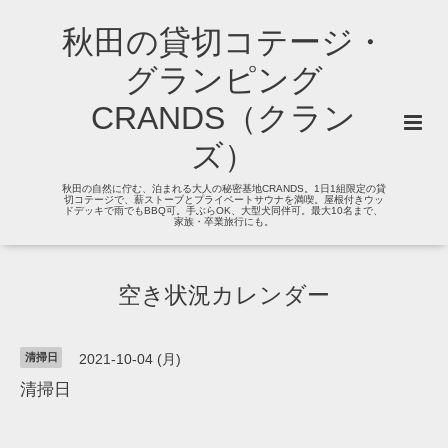
秋田の貸切コテージ・
グランピング
CRANDS（クラン
ズ）
秋田の自然に佇む、泊まれる大人の秘密基地CRANDS。1日1組限定の貸
切コテージで、薪ストーブとプライベートサウナを満喫。屋根付きウッ
ドデッキで雨でもBBQ可。手ぶらOK、大型犬同伴可。最大10名まで、
家族・卒業旅行にも。
空き状況カレンダー
清掃日
2021-10-04 (月)
清掃日