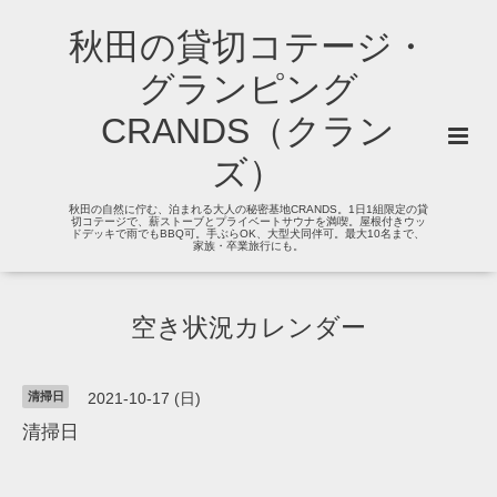
秋田の貸切コテージ・
グランピング
CRANDS（クラン
ズ）
秋田の自然に佇む、泊まれる大人の秘密基地CRANDS。1日1組限定の貸
切コテージで、薪ストーブとプライベートサウナを満喫。屋根付きウッ
ドデッキで雨でもBBQ可。手ぶらOK、大型犬同伴可。最大10名まで、
家族・卒業旅行にも。
空き状況カレンダー
清掃日
2021-10-17 (日)
清掃日