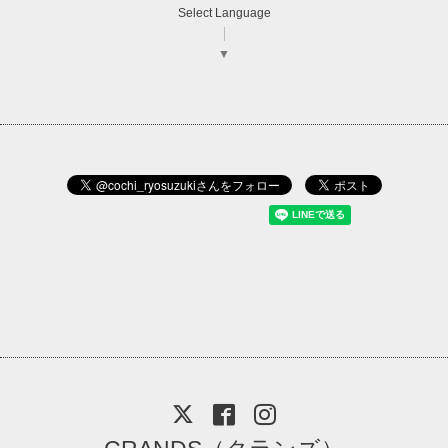
Select Language
▼