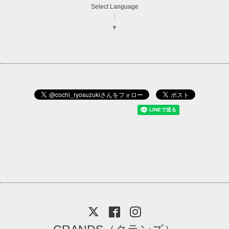
Select Language
▼