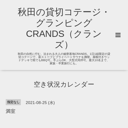
秋田の貸切コテージ・
グランピング
CRANDS（クラン
ズ）
秋田の自然に佇む、泊まれる大人の秘密基地CRANDS。1日1組限定の貸
切コテージで、薪ストーブとプライベートサウナを満喫。屋根付きウッ
ドデッキで雨でもBBQ可。手ぶらOK、大型犬同伴可。最大10名まで、
家族・卒業旅行にも。
空き状況カレンダー
指定なし
2021-08-25 (水)
満室