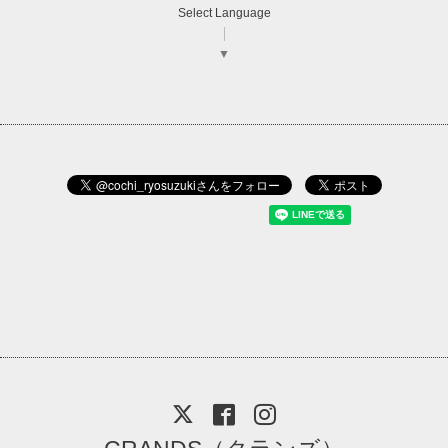
Select Language
▼