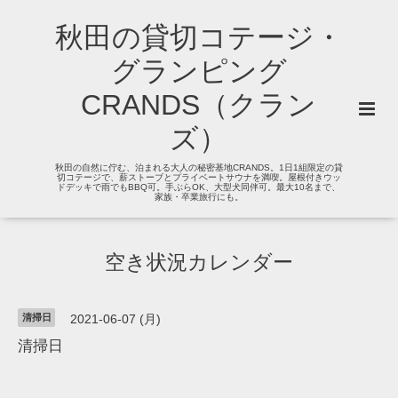
秋田の貸切コテージ・
グランピング
CRANDS（クラン
ズ）
秋田の自然に佇む、泊まれる大人の秘密基地CRANDS。1日1組限定の貸
切コテージで、薪ストーブとプライベートサウナを満喫。屋根付きウッ
ドデッキで雨でもBBQ可。手ぶらOK、大型犬同伴可。最大10名まで、
家族・卒業旅行にも。
空き状況カレンダー
清掃日
2021-06-07 (月)
清掃日