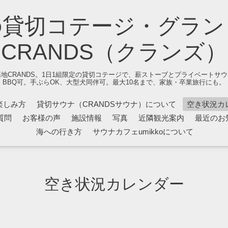
の貸切コテージ・グラン
CRANDS（クランズ）
地CRANDS。1日1組限定の貸切コテージで、薪ストーブとプライベートサ
BBQ可。手ぶらOK、大型犬同伴可。最大10名まで、家族・卒業旅行にも。
楽しみ方
貸切サウナ（CRANDSサウナ）について
空き状況カ
質問
お客様の声
施設情報
写真
近隣観光案内
最近のお
海への行き方
サウナカフェumikkoについて
空き状況カレンダー