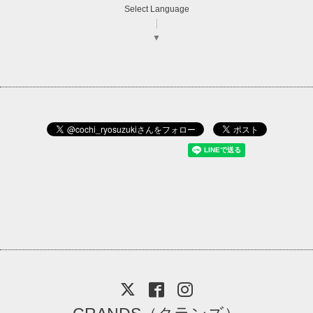
Select Language
▼