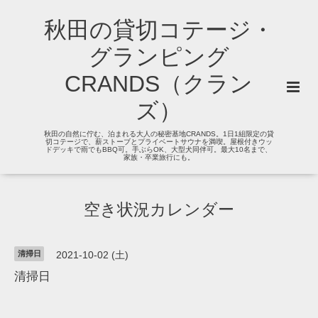
秋田の貸切コテージ・
グランピング
CRANDS（クラン
ズ）
秋田の自然に佇む、泊まれる大人の秘密基地CRANDS。1日1組限定の貸
切コテージで、薪ストーブとプライベートサウナを満喫。屋根付きウッ
ドデッキで雨でもBBQ可。手ぶらOK、大型犬同伴可。最大10名まで、
家族・卒業旅行にも。
空き状況カレンダー
清掃日
2021-10-02 (土)
清掃日