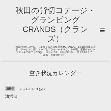
秋田の貸切コテージ・
グランピング
CRANDS（クラン
ズ）
秋田の自然に佇む、泊まれる大人の秘密基地CRANDS。1日1組限定の貸
切コテージで、薪ストーブとプライベートサウナを満喫。屋根付きウッ
ドデッキで雨でもBBQ可。手ぶらOK、大型犬同伴可。最大10名まで、
家族・卒業旅行にも。
空き状況カレンダー
清掃日
2021-10-19 (火)
清掃日