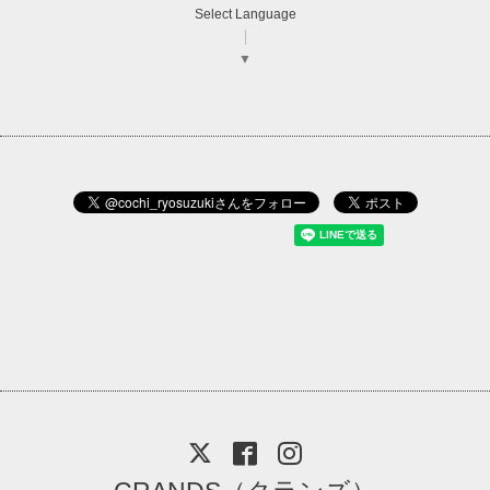
Select Language
▼