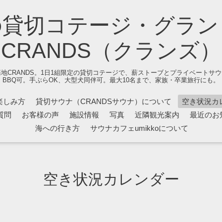
の貸切コテージ・グラン
CRANDS（クランズ）
地CRANDS。1日1組限定の貸切コテージで、薪ストーブとプライベートサ
BBQ可。手ぶらOK、大型犬同伴可。最大10名まで、家族・卒業旅行にも。
楽しみ方
貸切サウナ（CRANDSサウナ）について
空き状況カ
質問
お客様の声
施設情報
写真
近隣観光案内
最近のお
海への行き方
サウナカフェumikkoについて
空き状況カレンダー