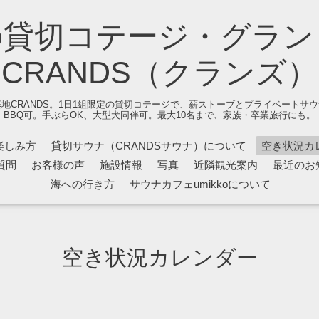
の貸切コテージ・グラン
CRANDS（クランズ）
地CRANDS。1日1組限定の貸切コテージで、薪ストーブとプライベートサ
BBQ可。手ぶらOK、大型犬同伴可。最大10名まで、家族・卒業旅行にも。
楽しみ方
貸切サウナ（CRANDSサウナ）について
空き状況カ
質問
お客様の声
施設情報
写真
近隣観光案内
最近のお
海への行き方
サウナカフェumikkoについて
空き状況カレンダー