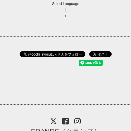
Select Language
▼