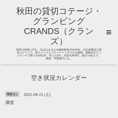
秋田の貸切コテージ・
グランピング
CRANDS（クラン
ズ）
秋田の自然に佇む、泊まれる大人の秘密基地CRANDS。1日1組限定の貸
切コテージで、薪ストーブとプライベートサウナを満喫。屋根付きウッ
ドデッキで雨でもBBQ可。手ぶらOK、大型犬同伴可。最大10名まで、
家族・卒業旅行にも。
空き状況カレンダー
指定なし
2021-08-21 (土)
満室