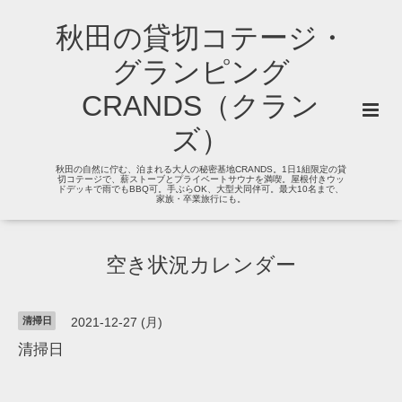
秋田の貸切コテージ・
グランピング
CRANDS（クラン
ズ）
秋田の自然に佇む、泊まれる大人の秘密基地CRANDS。1日1組限定の貸
切コテージで、薪ストーブとプライベートサウナを満喫。屋根付きウッ
ドデッキで雨でもBBQ可。手ぶらOK、大型犬同伴可。最大10名まで、
家族・卒業旅行にも。
空き状況カレンダー
清掃日
2021-12-27 (月)
清掃日