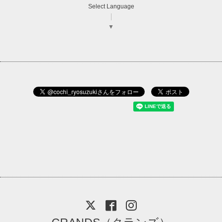
Select Language
▼