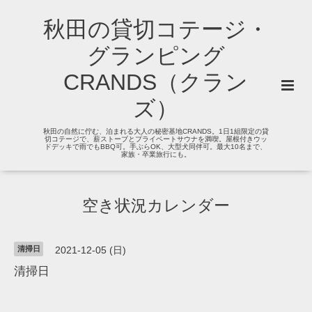
秋田の貸切コテージ・
グランピング
CRANDS（クラン
ズ）
秋田の自然に佇む、泊まれる大人の秘密基地CRANDS。1日1組限定の貸
切コテージで、薪ストーブとプライベートサウナを満喫。屋根付きウッ
ドデッキで雨でもBBQ可。手ぶらOK、大型犬同伴可。最大10名まで、
家族・卒業旅行にも。
空き状況カレンダー
清掃日
2021-12-05 (日)
清掃日