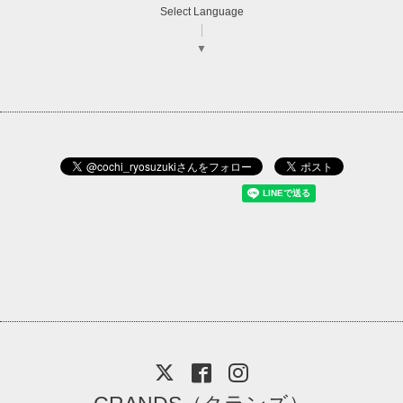
Select Language
▼