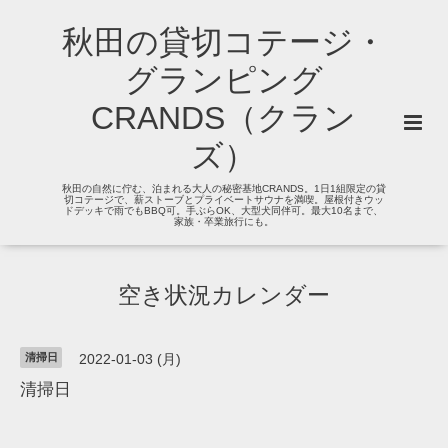
秋田の貸切コテージ・
グランピング
CRANDS（クラン
ズ）
秋田の自然に佇む、泊まれる大人の秘密基地CRANDS。1日1組限定の貸
切コテージで、薪ストーブとプライベートサウナを満喫。屋根付きウッ
ドデッキで雨でもBBQ可。手ぶらOK、大型犬同伴可。最大10名まで、
家族・卒業旅行にも。
空き状況カレンダー
清掃日
2022-01-03 (月)
清掃日