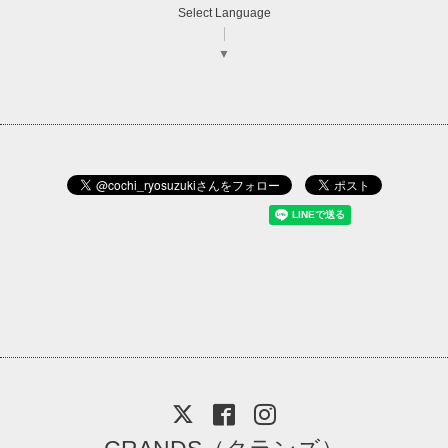
Select Language
▼