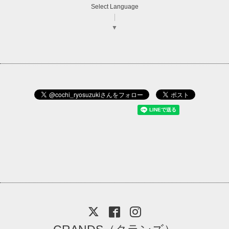
Select Language
▼