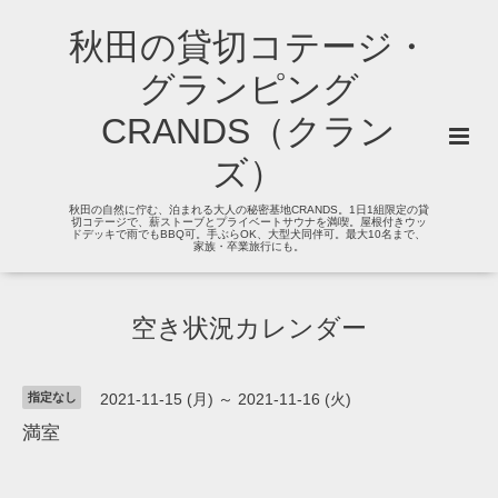
秋田の貸切コテージ・
グランピング
CRANDS（クラン
ズ）
秋田の自然に佇む、泊まれる大人の秘密基地CRANDS。1日1組限定の貸
切コテージで、薪ストーブとプライベートサウナを満喫。屋根付きウッ
ドデッキで雨でもBBQ可。手ぶらOK、大型犬同伴可。最大10名まで、
家族・卒業旅行にも。
空き状況カレンダー
指定なし
2021-11-15 (月) ～ 2021-11-16 (火)
満室