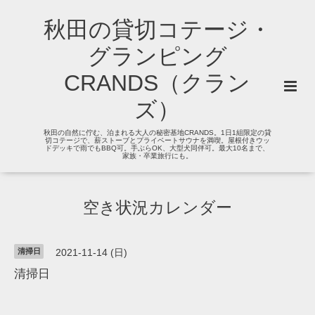
秋田の貸切コテージ・
グランピング
CRANDS（クラン
ズ）
秋田の自然に佇む、泊まれる大人の秘密基地CRANDS。1日1組限定の貸
切コテージで、薪ストーブとプライベートサウナを満喫。屋根付きウッ
ドデッキで雨でもBBQ可。手ぶらOK、大型犬同伴可。最大10名まで、
家族・卒業旅行にも。
空き状況カレンダー
清掃日
2021-11-14 (日)
清掃日