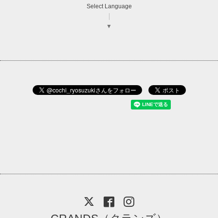
Select Language
▼