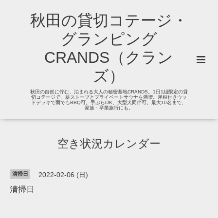
秋田の貸切コテージ・
グランピング
CRANDS（クラン
ズ）
秋田の自然に佇む、泊まれる大人の秘密基地CRANDS。1日1組限定の貸
切コテージで、薪ストーブとプライベートサウナを満喫。屋根付きウッ
ドデッキで雨でもBBQ可。手ぶらOK、大型犬同伴可。最大10名まで、
家族・卒業旅行にも。
空き状況カレンダー
清掃日
2022-02-06 (日)
清掃日