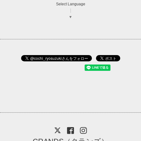
Select Language
▼