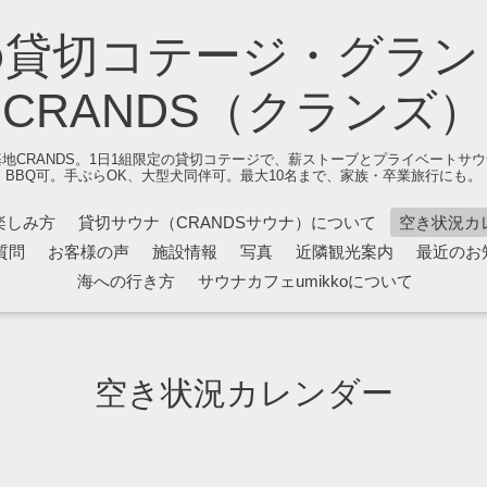
の貸切コテージ・グラン
CRANDS（クランズ）
地CRANDS。1日1組限定の貸切コテージで、薪ストーブとプライベートサ
BBQ可。手ぶらOK、大型犬同伴可。最大10名まで、家族・卒業旅行にも。
楽しみ方
貸切サウナ（CRANDSサウナ）について
空き状況カ
質問
お客様の声
施設情報
写真
近隣観光案内
最近のお
海への行き方
サウナカフェumikkoについて
空き状況カレンダー