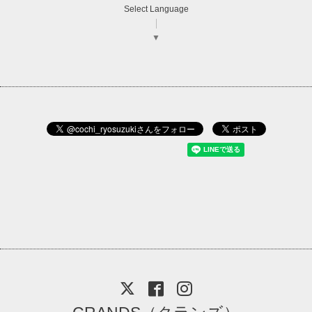
Select Language
▼