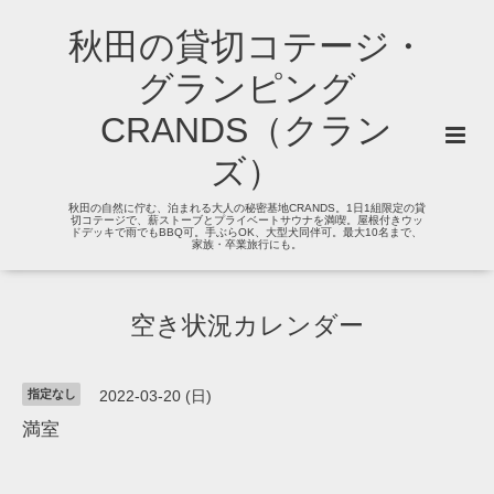
秋田の貸切コテージ・
グランピング
CRANDS（クラン
ズ）
秋田の自然に佇む、泊まれる大人の秘密基地CRANDS。1日1組限定の貸
切コテージで、薪ストーブとプライベートサウナを満喫。屋根付きウッ
ドデッキで雨でもBBQ可。手ぶらOK、大型犬同伴可。最大10名まで、
家族・卒業旅行にも。
空き状況カレンダー
指定なし
2022-03-20 (日)
満室