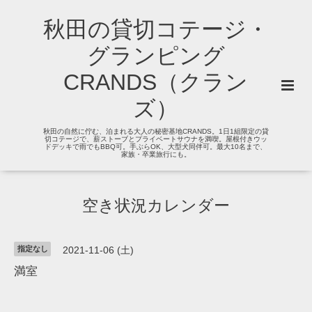
秋田の貸切コテージ・
グランピング
CRANDS（クラン
ズ）
秋田の自然に佇む、泊まれる大人の秘密基地CRANDS。1日1組限定の貸
切コテージで、薪ストーブとプライベートサウナを満喫。屋根付きウッ
ドデッキで雨でもBBQ可。手ぶらOK、大型犬同伴可。最大10名まで、
家族・卒業旅行にも。
空き状況カレンダー
指定なし
2021-11-06 (土)
満室