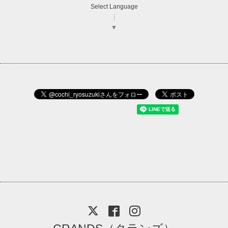
Select Language
▼