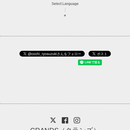
Select Language
▼