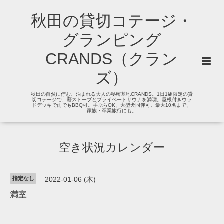
秋田の貸切コテージ・
グランピング
CRANDS（クラン
ズ）
秋田の自然に佇む、泊まれる大人の秘密基地CRANDS。1日1組限定の貸
切コテージで、薪ストーブとプライベートサウナを満喫。屋根付きウッ
ドデッキで雨でもBBQ可。手ぶらOK、大型犬同伴可。最大10名まで、
家族・卒業旅行にも。
空き状況カレンダー
指定なし
2022-01-06 (木)
満室