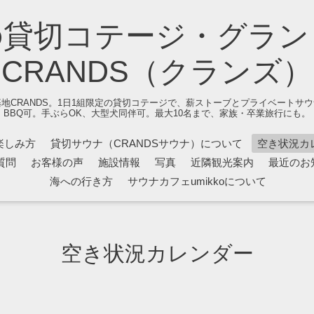
の貸切コテージ・グラン
CRANDS（クランズ）
地CRANDS。1日1組限定の貸切コテージで、薪ストーブとプライベートサ
BBQ可。手ぶらOK、大型犬同伴可。最大10名まで、家族・卒業旅行にも。
楽しみ方
貸切サウナ（CRANDSサウナ）について
空き状況カ
質問
お客様の声
施設情報
写真
近隣観光案内
最近のお
海への行き方
サウナカフェumikkoについて
空き状況カレンダー