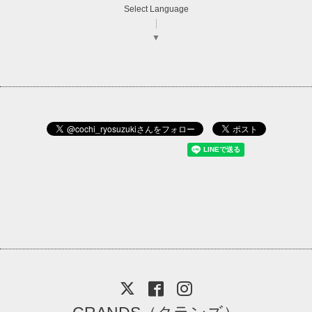
Select Language
▼