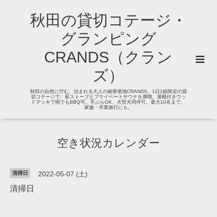
秋田の貸切コテージ・
グランピング
CRANDS（クラン
ズ）
秋田の自然に佇む、泊まれる大人の秘密基地CRANDS。1日1組限定の貸
切コテージで、薪ストーブとプライベートサウナを満喫。屋根付きウッ
ドデッキで雨でもBBQ可。手ぶらOK、大型犬同伴可。最大10名まで、
家族・卒業旅行にも。
空き状況カレンダー
清掃日
2022-05-07 (土)
清掃日