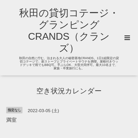
秋田の貸切コテージ・
グランピング
CRANDS（クラン
ズ）
秋田の自然に佇む、泊まれる大人の秘密基地CRANDS。1日1組限定の貸
切コテージで、薪ストーブとプライベートサウナを満喫。屋根付きウッ
ドデッキで雨でもBBQ可。手ぶらOK、大型犬同伴可。最大10名まで、
家族・卒業旅行にも。
空き状況カレンダー
指定なし
2022-03-05 (土)
満室