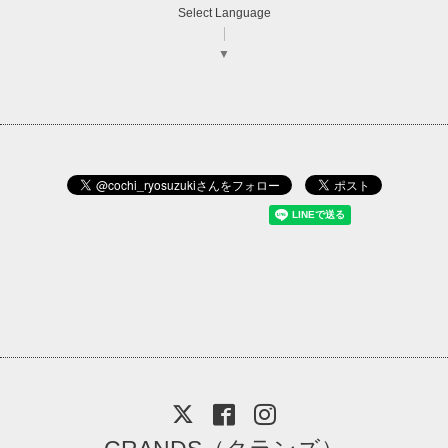
Select Language
▼