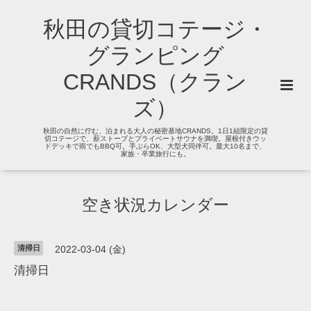
秋田の貸切コテージ・
グランピング
CRANDS（クラン
ズ）
秋田の自然に佇む、泊まれる大人の秘密基地CRANDS。1日1組限定の貸
切コテージで、薪ストーブとプライベートサウナを満喫。屋根付きウッ
ドデッキで雨でもBBQ可。手ぶらOK、大型犬同伴可。最大10名まで、
家族・卒業旅行にも。
空き状況カレンダー
清掃日
2022-03-04 (金)
清掃日