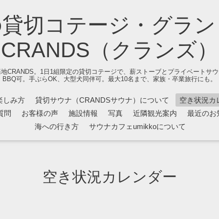
の貸切コテージ・グラン
CRANDS（クランズ）
地CRANDS。1日1組限定の貸切コテージで、薪ストーブとプライベートサ
BBQ可。手ぶらOK、大型犬同伴可。最大10名まで、家族・卒業旅行にも。
楽しみ方
貸切サウナ（CRANDSサウナ）について
空き状況カ
質問
お客様の声
施設情報
写真
近隣観光案内
最近のお
海への行き方
サウナカフェumikkoについて
空き状況カレンダー