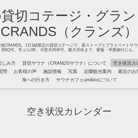
の貸切コテージ・グラン
CRANDS（クランズ）
地CRANDS。1日1組限定の貸切コテージで、薪ストーブとプライベートサ
BBQ可。手ぶらOK、大型犬同伴可。最大10名まで、家族・卒業旅行にも。
楽しみ方
貸切サウナ（CRANDSサウナ）について
空き状況カ
質問
お客様の声
施設情報
写真
近隣観光案内
最近のお
海への行き方
サウナカフェumikkoについて
空き状況カレンダー