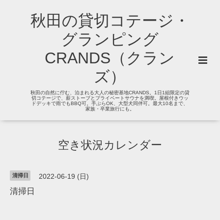
秋田の貸切コテージ・
グランピング
CRANDS（クラン
ズ）
秋田の自然に佇む、泊まれる大人の秘密基地CRANDS。1日1組限定の貸
切コテージで、薪ストーブとプライベートサウナを満喫。屋根付きウッ
ドデッキで雨でもBBQ可。手ぶらOK、大型犬同伴可。最大10名まで、
家族・卒業旅行にも。
空き状況カレンダー
清掃日
2022-06-19 (日)
清掃日