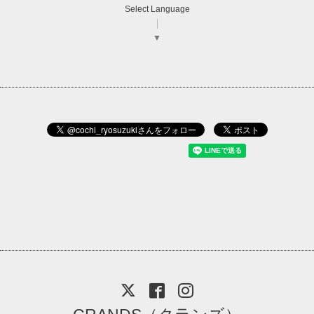
Select Language
▼