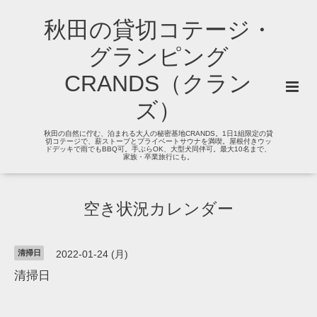
秋田の貸切コテージ・
グランピング
CRANDS（クラン
ズ）
秋田の自然に佇む、泊まれる大人の秘密基地CRANDS。1日1組限定の貸
切コテージで、薪ストーブとプライベートサウナを満喫。屋根付きウッ
ドデッキで雨でもBBQ可。手ぶらOK、大型犬同伴可。最大10名まで、
家族・卒業旅行にも。
空き状況カレンダー
清掃日
2022-01-24 (月)
清掃日