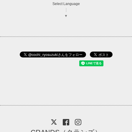
Select Language
▼