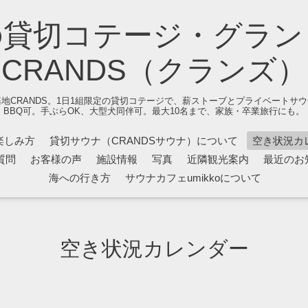
の貸切コテージ・グラン
CRANDS（クランズ）
地CRANDS。1日1組限定の貸切コテージで、薪ストーブとプライベートサ
BBQ可。手ぶらOK、大型犬同伴可。最大10名まで、家族・卒業旅行にも。
楽しみ方
貸切サウナ（CRANDSサウナ）について
空き状況カ
質問
お客様の声
施設情報
写真
近隣観光案内
最近のお
海への行き方
サウナカフェumikkoについて
空き状況カレンダー