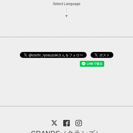
Select Language
▼