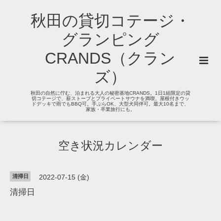
秋田の貸切コテージ・
グランピング
CRANDS（クラン
ズ）
秋田の自然に佇む、泊まれる大人の秘密基地CRANDS。1日1組限定の貸
切コテージで、薪ストーブとプライベートサウナを満喫。屋根付きウッ
ドデッキで雨でもBBQ可。手ぶらOK、大型犬同伴可。最大10名まで、
家族・卒業旅行にも。
空き状況カレンダー
清掃日
2022-07-15 (金)
清掃日