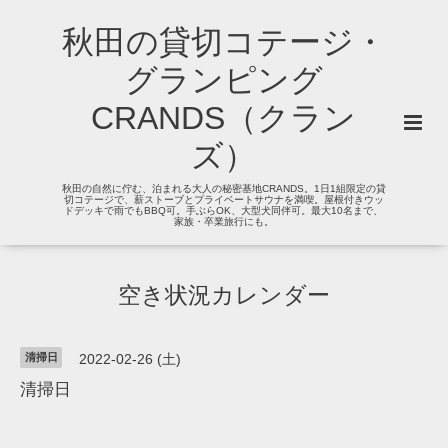
秋田の貸切コテージ・
グランピング
CRANDS（クラン
ズ）
秋田の自然に佇む、泊まれる大人の秘密基地CRANDS。1日1組限定の貸
切コテージで、薪ストーブとプライベートサウナを満喫。屋根付きウッ
ドデッキで雨でもBBQ可。手ぶらOK、大型犬同伴可。最大10名まで、
家族・卒業旅行にも。
空き状況カレンダー
清掃日
2022-02-26 (土)
清掃日