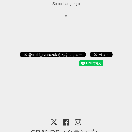
Select Language
▼