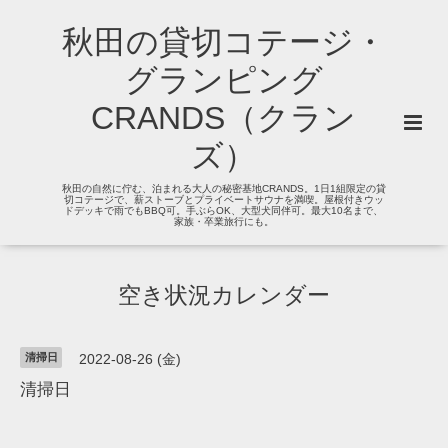
秋田の貸切コテージ・
グランピング
CRANDS（クラン
ズ）
秋田の自然に佇む、泊まれる大人の秘密基地CRANDS。1日1組限定の貸
切コテージで、薪ストーブとプライベートサウナを満喫。屋根付きウッ
ドデッキで雨でもBBQ可。手ぶらOK、大型犬同伴可。最大10名まで、
家族・卒業旅行にも。
空き状況カレンダー
清掃日
2022-08-26 (金)
清掃日