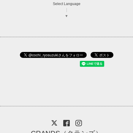
Select Language
▼